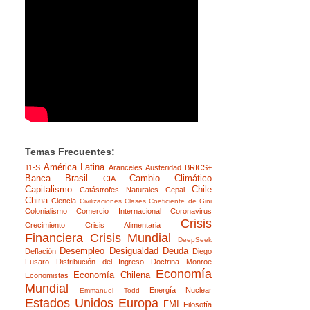
Temas Frecuentes:
América Latina
11-S
Aranceles
Austeridad
BRICS+
Banca
Brasil
Cambio Climático
CIA
Capitalismo
Chile
Catástrofes Naturales
Cepal
China
Ciencia
Civilizaciones
Clases
Coeficiente de Gini
Colonialismo
Comercio Internacional
Coronavirus
Crisis
Crecimiento
Crisis Alimentaria
Financiera
Crisis Mundial
DeepSeek
Desempleo
Desigualdad
Deuda
Deflación
Diego
Fusaro
Distribución del Ingreso
Doctrina Monroe
Economía
Economía Chilena
Economistas
Mundial
Energía Nuclear
Emmanuel Todd
Estados Unidos
Europa
FMI
Filosofía