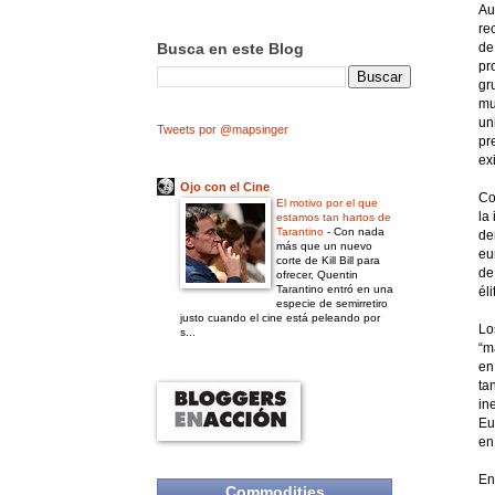
Au
re
Busca en este Blog
de
pr
gr
mu
un
Tweets por @mapsinger
pr
exi
Ojo con el Cine
Co
El motivo por el que
la
estamos tan hartos de
Tarantino
-
Con nada
de
más que un nuevo
eu
corte de Kill Bill para
de
ofrecer, Quentin
Tarantino entró en una
éli
especie de semirretiro
justo cuando el cine está peleando por
Lo
s...
“m
en
ta
in
Eu
en
En
Commodities