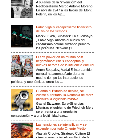
A 60 años de la "invención" del
Neoliberalismo Marco Antonio Moreno
En abril de 1947 a las faldas del Mont
Pèlerin, en los Alp...
Fabio Vighi y el capitalismo financiero
del fin de los tiempos
Markku Siira, Substack En su ensayo
, Fabio Vighi aborda el núcleo del
capitalismo actual utilizando primero
las películas Network (1...
El soft power en un mundo post-
hegemónico: crisis conceptual y
nuevos actores de la influencia cultural
Anton Bespalov, Valdai El intercambio
cultural ha acompañado durante
mucho tiempo las interacciones
políticas y económicas entre los ...
Cuando el Estado se debilita, se
vuelve autoritario: la Alemania de Merz
oficializa la vigilancia masiva
Gastel Etzwane, Euro-Sinergias
Mientras el gobierno de Friedrich Merz
se enfrenta a una creciente
contestación y a una legitimidad vac...
Las tensiones se intensifican y se
extienden por todo Oriente Medio
Alastair Crooke, Strategic Culture El
silencio que rodeó el resultado de la