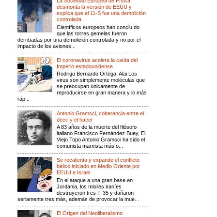
La Sociedad Europea de Física
desmonta la versión de EEUU y
explica que el 11-S fue una demolición
controlada
Científicos europeos han concluído
que las torres gemelas fueron
derribadas por una demolición controlada y no por el
impacto de los aviones...
El coronavirus acelera la caída del
Imperio estadounidense
Rodrigo Bernardo Ortega, Alai Los
virus son simplemente moléculas que
se preocupan únicamente de
reproducirse en gran manera y lo más
ráp...
Antonio Gramsci, coherencia entre el
decir y el hacer
A 83 años de la muerte del filósofo
italiano Francisco Fernández Buey, El
Viejo Topo Antonio Gramsci ha sido el
comunista marxista más o...
Se recalienta y expande el conflicto
bélico iniciado en Medio Oriente por
EEUU e Israel
En el ataque a una gran base en
Jordania, los misiles iraníes
destruyeron tres F-35 y dañaron
seriamente tres más, además de provocar la mue...
El Origen del Neoliberalismo