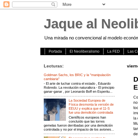
Jaque al Neoli
Una mirada no convencional al modelo económico
Portada
El Neoliberalismo
La FED
Las Cr
Lecturas:
viern
Goldman Sachs, los BRIC y la "manipulación
D
cambiaria"
- El arte de luchar contra el estado , Eduardo
E
Robredo. La revolución naturalisra - El principio
ganar-ganar , por Leonardo Boff en Esperitu...
Co
La Sociedad Europea de
no
Física desmonta la versión de
to
EEUU y explica que el 11-S
fue una demolición controlada
ir
Científicos europeos han
la
concluído que las torres
Mu
gemelas fueron derribadas por una demolición
ta
controlada y no por el impacto de los aviones...
de