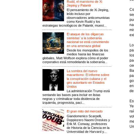
Rudd, el marxismo de Xi
Jinping y Palantir
Co
El pensamiento de Xi Jinping,
leído incluso por
se
observadores anticomunistas
pu
como Kevin Rudd y los
na
estrategas tecnológicos de Palantir, muest...
mi
El ataque de los oligarcas
ex
sionistas’ a la soberanía
nacional se está convirtiendo
Lo
en una amenaza global
pa
Desde los monopolios de los
medios hasta las finanzas
lo
globales, Matt Wolfson explora cómo el poder
pa
corporativo está remodelando la soberanía...
ce
Ba
La sombra del nuevo
macartismo: El informe sobre
pa
la conspiración cubana y el
go
giro autoritario en Estados
en
Unidos
de
La administración Trump está
sentando las bases para incluir en listas
negras y criminalizar toda disidencia de
Es
izquierda, progresista, paci...
Ye
ra
El gran mito del mercado
Giandomenico Scarpelli,
vo
Doppiozero Naomi Oreskes y
me
Erik M. Conway, profesores
Un
de Historia de la Ciencia en la
Universidad de Harvard y...