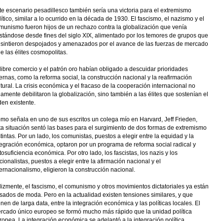
te escenario pesadillesco también sería una victoria para el extremismo
lítico, similar a lo ocurrido en la década de 1930. El fascismo, el nazismo y el
munismo fueron hijos de un rechazo contra la globalización que venía
stándose desde fines del siglo XIX, alimentado por los temores de grupos que
 sintieron despojados y amenazados por el avance de las fuerzas de mercado
de las élites cosmopolitas.
 libre comercio y el patrón oro habían obligado a descuidar prioridades
ternas, como la reforma social, la construcción nacional y la reafirmación
ltural. La crisis económica y el fracaso de la cooperación internacional no
lamente debilitaron la globalización, sino también a las élites que sostenían el
den existente.
mo señala en uno de sus escritos un colega mío en Harvard, Jeff Frieden,
ta situación sentó las bases para el surgimiento de dos formas de extremismo
stintas. Por un lado, los comunistas, puestos a elegir entre la equidad y la
tegración económica, optaron por un programa de reforma social radical y
tosuficiencia económica. Por otro lado, los fascistas, los nazis y los
cionalistas, puestos a elegir entre la afirmación nacional y el
ternacionalismo, eligieron la construcción nacional.
lizmente, el fascismo, el comunismo y otros movimientos dictatoriales ya están
sados de moda. Pero en la actualidad existen tensiones similares, y que
enen de larga data, entre la integración económica y las políticas locales. El
rcado único europeo se formó mucho más rápido que la unidad política
ropea. La integración económica se adelantó a la integración política.