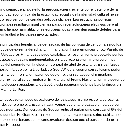
mo consecuencia de ello, la preocupación creciente por el deterioro de la
guridad económica, de la estabilidad social y de la identidad cultural no se
do resolver por los canales políticos oficiales. Las estructuras políticas
cionales resultaron insuficientes para ofrecer soluciones efectivas, pero al
smo tiempo las instituciones europeas todavía son demasiado débiles para
igir lealtad a los países involucrados.
s principales beneficiarios del fracaso de las políticas de centro han sido los
rtidos de extrema derecha. En Finlandia, un hasta entonces ignoto Partido de
s Verdaderos Finlandeses pudo capitalizar el resentimiento provocado por los
quetes de rescate implementados en la eurozona y terminó tercero (muy
rca del segundo) en la elección general de abril de este año. En los Países
jos, el Partido por la Libertad, de Geert Wilders, cuenta con suficiente poder
ra intervenir en la formación de gobierno, y sin su apoyo, el minoritario
bierno liberal se derrumbaría. En Francia, el Frente Nacional terminó segundo
 la elección presidencial de 2002 y está recuperando bríos bajo la dirección
 Marine Le Pen.
te retroceso tampoco es exclusivo de los países miembros de la eurozona.
ndo, por ejemplo, a Escandinavia, vemos que el año pasado un partido con
íces neonazis, Demócratas de Suecia, entró al parlamento con casi el 6% del
to popular. En Gran Bretaña, según una encuesta reciente sobre política, no
nos de dos tercios de los conservadores desean que el país abandone la
ión Europea.