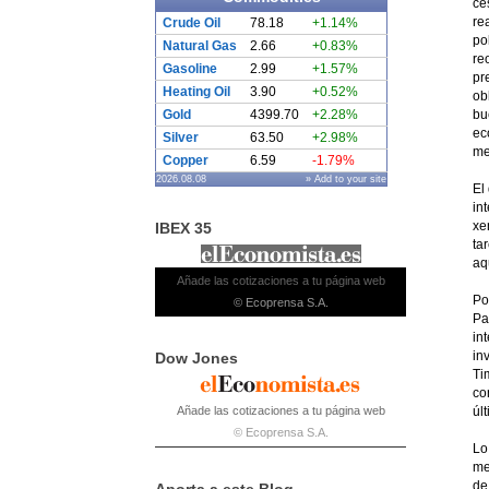
ce
re
Crude Oil
78.18
+1.14%
po
Natural Gas
2.66
+0.83%
re
Gasoline
2.99
+1.57%
pr
Heating Oil
3.90
+0.52%
ob
Gold
4399.70
+2.28%
bu
ec
Silver
63.50
+2.98%
me
Copper
6.59
-1.79%
2026.08.08
» Add to your site
El
in
xe
IBEX 35
ta
aq
Añade las cotizaciones a tu página web
Po
© Ecoprensa S.A.
Pa
in
in
Dow Jones
Ti
co
Añade las cotizaciones a tu página web
úl
© Ecoprensa S.A.
Lo
me
de