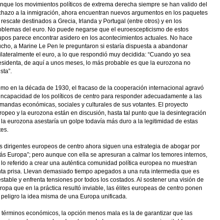
nque los movimientos políticos de extrema derecha siempre se han valido del
chazo a la inmigración, ahora encuentran nuevos argumentos en los paquetes
 rescate destinados a Grecia, Irlanda y Portugal (entre otros) y en los
oblemas del euro. No puede negarse que el euroescepticismo de estos
upos parece encontrar asidero en los acontecimientos actuales. No hace
cho, a Marine Le Pen le preguntaron si estaría dispuesta a abandonar
ilateralmente el euro, a lo que respondió muy decidida: “Cuando yo sea
esidenta, de aquí a unos meses, lo más probable es que la eurozona no
sta”.
mo en la década de 1930, el fracaso de la cooperación internacional agravó
 incapacidad de los políticos de centro para responder adecuadamente a las
mandas económicas, sociales y culturales de sus votantes. El proyecto
ropeo y la eurozona están en discusión, hasta tal punto que la desintegración
 la eurozona asestaría un golpe todavía más duro a la legitimidad de estas
tes.
s dirigentes europeos de centro ahora siguen una estrategia de abogar por
ás Europa”; pero aunque con ella se apresuran a calmar los temores internos,
 lo referido a crear una auténtica comunidad política europea no muestran
nta prisa. Llevan demasiado tiempo apegados a una ruta intermedia que es
estable y enfrenta tensiones por todos los costados. Al sostener una visión de
ropa que en la práctica resultó inviable, las élites europeas de centro ponen
 peligro la idea misma de una Europa unificada.
 términos económicos, la opción menos mala es la de garantizar que las