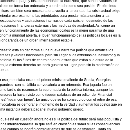
saciones de pago y los abandonos de la eurozona, que son inevitables, se
alicen en forma tan ordenada y coordinada como sea posible. En términos
líticos, también será necesaria una vuelta a la realidad. La crisis actual exige
orientar expresamente las prioridades para prestar más atención a las
eocupaciones y aspiraciones internas de cada país, en desmedro de las
ligaciones financieras externas y las medidas de austeridad. Así como un
en funcionamiento de las economías locales es la mejor garantía de una
onomía mundial abierta, el buen funcionamiento de las políticas locales es la
jor garantía de un orden internacional estable.
 desafío está en dar forma a una nueva narrativa política que enfatice los
tereses y valores nacionales, pero sin llegar a los extremos del nativismo y la
nofobia. Si las élites de centro no demuestran que están a la altura de la
rea, la extrema derecha ocupará gustosa su lugar, pero sin la moderación de
uellas.
r eso, no estaba errado el primer ministro saliente de Grecia, Georgios
pandreu, con su fallida convocatoria a un referendo. Esa jugada fue un
tento tardío de reconocer la supremacía de la política interna, aunque los
versores la hayan visto como (según palabras de un editor del Financial
mes) “jugar con fuego”. Lo único que se ha conseguido con el retiro de esa
nvocatoria es demorar el momento de la verdad y aumentar los costos que en
tima instancia deberá pagar el nuevo gobierno griego.
 que está en cuestión ahora no es si la política del futuro será más populista y
nos internacionalista; lo que está en cuestión es saber si las consecuencias
 ese cambio se podrán controlar antes de que se desmadren. Tanto en