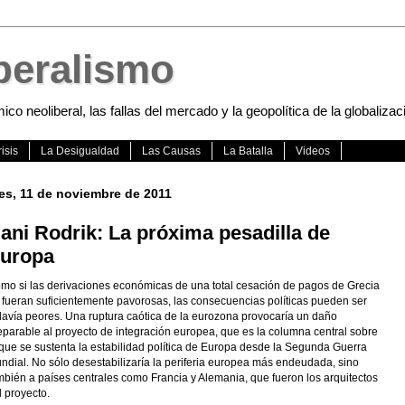
beralismo
 neoliberal, las fallas del mercado y la geopolítica de la globalizac
isis
La Desigualdad
Las Causas
La Batalla
Videos
es, 11 de noviembre de 2011
ani Rodrik: La próxima pesadilla de
uropa
mo si las derivaciones económicas de una total cesación de pagos de Grecia
 fueran suficientemente pavorosas, las consecuencias políticas pueden ser
davía peores. Una ruptura caótica de la eurozona provocaría un daño
reparable al proyecto de integración europea, que es la columna central sobre
 que se sustenta la estabilidad política de Europa desde la Segunda Guerra
ndial. No sólo desestabilizaría la periferia europea más endeudada, sino
mbién a países centrales como Francia y Alemania, que fueron los arquitectos
l proyecto.