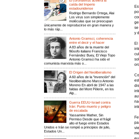
El coronavirus acelera la
caída del Imperio
Es
estadounidense
po
Rodrigo Bernardo Ortega, Alai
co
Los virus son simplemente
moléculas que se preocupan
ge
únicamente de reproducirse en gran manera y
se
lo más ráp...
y 
Antonio Gramsci, coherencia
entre el decir y el hacer
El
A 83 años de la muerte del
in
filósofo italiano Francisco
cu
Fernández Buey, El Viejo Topo
Antonio Gramsci ha sido el
so
comunista marxista más o...
or
El Origen del Neoliberalismo
Co
A 60 años de la "invención" del
es
Neoliberalismo Marco Antonio
Moreno En abril de 1947 a las
di
faldas del Mont Pèlerin, en los
in
Alp...
au
na
Guerra EEUU-Israel contra
Irán: Punto muerto y peligro
in
de escalada
Yassamine Mather, Sin
Fe
Permiso Desde que el frágil
pa
alto el fuego entre Estados
Unidos e Irán se rompió a principios de julio,
vi
Estados Un...
me
eu