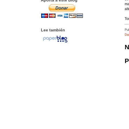
Aporta a este Blog
ma
al
To
Lee también
Pu
Da
N
P