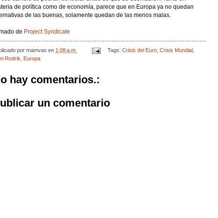
teria de política como de economía, parece que en Europa ya no quedan
ternativas de las buenas, solamente quedan de las menos malas.
mado de
Project Syndicate
blicado por
mamvas
en
1:08 a.m.
Tags:
Crisis del Euro
,
Crisis Mundial
,
ni Rodrik
,
Europa
o hay comentarios.:
ublicar un comentario