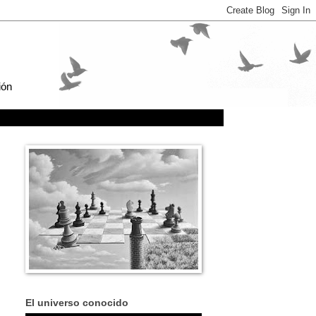
ión
El universo conocido